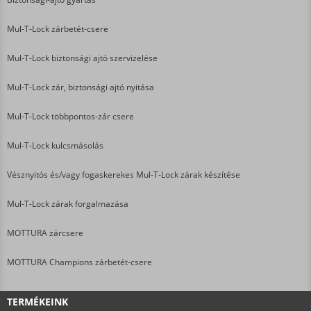
Mul-T-Lock zárbetét-csere
Mul-T-Lock biztonsági ajtó szervizelése
Mul-T-Lock zár, biztonsági ajtó nyitása
Mul-T-Lock többpontos-zár csere
Mul-T-Lock kulcsmásolás
Vésznyitós és/vagy fogaskerekes Mul-T-Lock zárak készítése
Mul-T-Lock zárak forgalmazása
MOTTURA zárcsere
MOTTURA Champions zárbetét-csere
TERMÉKEINK