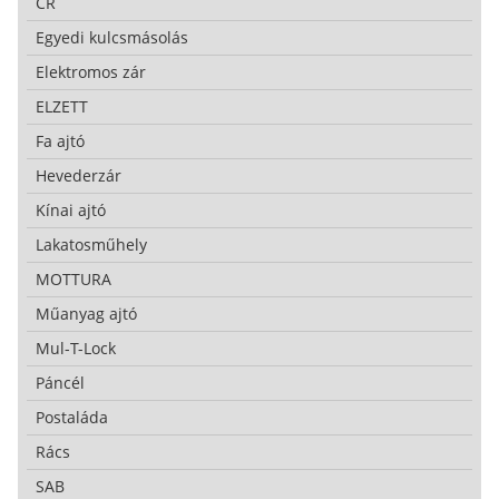
CR
Egyedi kulcsmásolás
Elektromos zár
ELZETT
Fa ajtó
Hevederzár
Kínai ajtó
Lakatosműhely
MOTTURA
Műanyag ajtó
Mul-T-Lock
Páncél
Postaláda
Rács
SAB