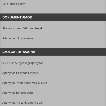
Letis-Europe.com
DOKUMENTUMOK
Általános szerződési feltételek
Adatvédelmi nyilatkozat
SZOLGÁLTATÁSAINK
0-24 SOS Sürgősségi ajtónyitás
Ajtónyitás kizáródás esetén
Ajtónyitás, mert nincs meg a kulcs
Ajtónyitás betörés után
Ajtónyitás, ha tönkrement a zár