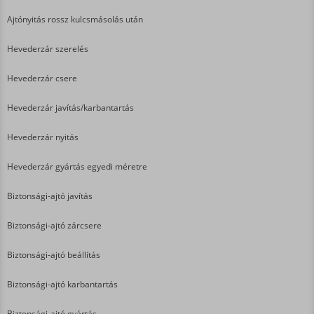
Ajtónyitás rossz kulcsmásolás után
Hevederzár szerelés
Hevederzár csere
Hevederzár javítás/karbantartás
Hevederzár nyitás
Hevederzár gyártás egyedi méretre
Biztonsági-ajtó javítás
Biztonsági-ajtó zárcsere
Biztonsági-ajtó beállítás
Biztonsági-ajtó karbantartás
Biztonsági-ajtó gyártás