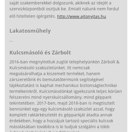
saját szakemberekkel dolgozunk, akiknek az idejét a
szervizközpontból osztjuk be. Emiatt nálunk nem fordul
elő hiteltelen ígérgetés.
http://www.ajtonyitas.hu
Lakatosműhely
...
Kulcsmásoló és Zárbolt
2016-ban megnyitottuk zuglói telephelyünkön Zárbolt &
Kulcsmásoló szaküzletünket. Itt nemcsak
megvásárolhatja a kiszemelt terméket, hanem
zárszerelőink és bemutatótermünk segítségével
tájékoztatást is kaphat mechanikus biztonságtechnikai
termékeinkről. Kulcsmásolónkat igyekszünk teljes körűen
felszerelni mind nyerskulcsállomány, mind géppark
tekintetében. 2017-ben, majd 2018-ban is megtisztelt
bennünket egy-egy kulcsmásoló szaküzlet azzal, hogy
komplett raktárkészletét és gépparkját átadta annak
érdekében, hogy a hozzájuk tartozó speciális kulcsok
másolásában továbbra is ki tudjuk szolgálni a több