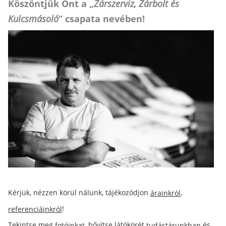
Köszöntjük Önt a „
Zárszerviz, Zárbolt és
Kulcsmásoló
” csapata nevében!
Kérjük, nézzen körül nálunk, tájékozódjon
,
árainkról
!
referenciáinkról
Tekintse meg
, bővítse látókörét
és
fotóinkat
tudástárunkban