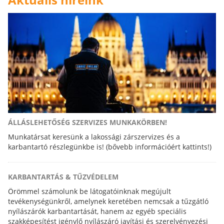
ÁLLÁSLEHETŐSÉG SZERVIZES MUNKAKÖRBEN!
Munkatársat keresünk a lakossági zárszervizes és a
karbantartó részlegünkbe is! (bővebb információért kattints!)
KARBANTARTÁS & TŰZVÉDELEM
Örömmel számolunk be látogatóinknak megújult
tevékenységünkről, amelynek keretében nemcsak a tűzgátló
nyílászárók karbantartását, hanem az egyéb speciális
szakképesítést igénylő nyílászáró javítási és szerelvényezési