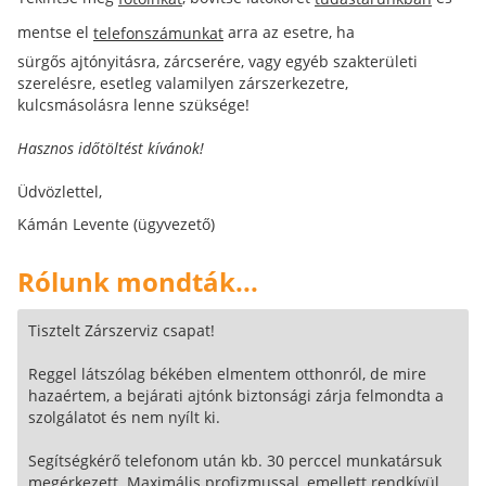
mentse el
arra az esetre, ha
telefonszámunkat
sürgős ajtónyitásra, zárcserére, vagy egyéb szakterületi
szerelésre, esetleg valamilyen zárszerkezetre,
kulcsmásolásra lenne szüksége!
Hasznos időtöltést kívánok!
Üdvözlettel,
Kámán Levente (ügyvezető)
Rólunk mondták...
Tisztelt Zárszerviz csapat!
Reggel látszólag békében elmentem otthonról, de mire
hazaértem, a bejárati ajtónk biztonsági zárja felmondta a
szolgálatot és nem nyílt ki.
Segítségkérő telefonom után kb. 30 perccel munkatársuk
megérkezett. Maximális profizmussal, emellett rendkívül