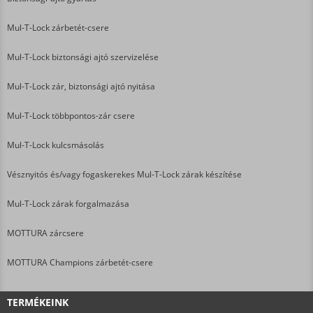
Mul-T-Lock zárbetét-csere
Mul-T-Lock biztonsági ajtó szervizelése
Mul-T-Lock zár, biztonsági ajtó nyitása
Mul-T-Lock többpontos-zár csere
Mul-T-Lock kulcsmásolás
Vésznyitós és/vagy fogaskerekes Mul-T-Lock zárak készítése
Mul-T-Lock zárak forgalmazása
MOTTURA zárcsere
MOTTURA Champions zárbetét-csere
TERMÉKEINK