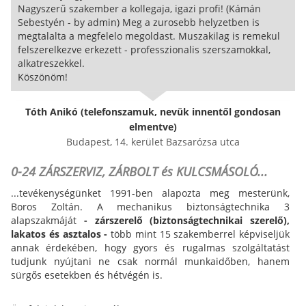
Nagyszerű szakember a kollegaja, igazi profi! (Kámán
Sebestyén - by admin) Meg a zurosebb helyzetben is
megtalalta a megfelelo megoldast. Muszakilag is remekul
felszerelkezve erkezett - professzionalis szerszamokkal,
alkatreszekkel.
Köszönöm!
Tóth Anikó (telefonszamuk, nevük innentől gondosan
elmentve)
Budapest, 14. kerület Bazsarózsa utca
0-24 ZÁRSZERVIZ, ZÁRBOLT és KULCSMÁSOLÓ...
...tevékenységünket 1991-ben alapozta meg mesterünk,
Boros Zoltán. A mechanikus biztonságtechnika 3
alapszakmáját
- zárszerelő (biztonságtechnikai szerelő),
lakatos és asztalos -
több mint 15 szakemberrel képviseljük
annak érdekében, hogy gyors és rugalmas szolgáltatást
tudjunk nyújtani ne csak normál munkaidőben, hanem
sürgős esetekben és hétvégén is.