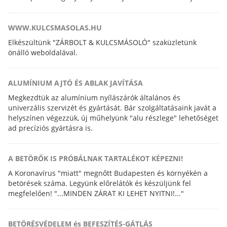
feladatokat is elvégezzük.
WWW.KULCSMASOLAS.HU
Elkészültünk "ZÁRBOLT & KULCSMÁSOLÓ" szaküzletünk
önálló weboldalával.
ALUMÍNIUM AJTÓ ÉS ABLAK JAVÍTÁSA
Megkezdtük az alumínium nyílászárók általános és
univerzális szervizét és gyártását. Bár szolgáltatásaink javát a
helyszínen végezzük, új műhelyünk "alu részlege" lehetőséget
ad precíziós gyártásra is.
A BETÖRŐK IS PRÓBÁLNAK TARTALÉKOT KÉPEZNI!
A Koronavírus "miatt" megnőtt Budapesten és környékén a
betörések száma. Legyünk előrelátók és készüljünk fel
megfelelően! "...MINDEN ZÁRAT KI LEHET NYITNI!..."
BETÖRÉSVÉDELEM és BEFESZÍTÉS-GÁTLÁS