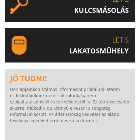
KULCSMÁSOLÁS
EGYEDI ÉS SPECIÁLIS KULCSOK MÁSOLÁSA, CSAK A
LETIS-NÉL!
LETIS
LAKATOSMŰHELY
AJÁNLJUK FIGYELMÉBE LAKATOSMŰHELYÜNK
TERMÉKEIT IS!
JÓ TUDNI!
Honlapjainkon számos információt próbálunk átadni
érdeklődőinknek nemcsak rólunk, hanem
szolgáltatásainkról és termékeinkről is. Ez több-kevesebb
sikerrel működik, de könnyű elveszni a rengeteg
információ között. Az átláthatóság kedvéért az alábbi
tevékenységeinket érdemes külön kezelni: