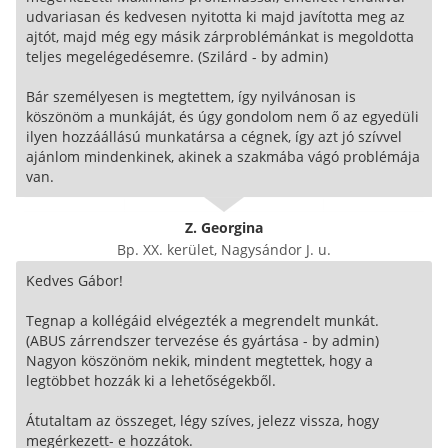
udvariasan és kedvesen nyitotta ki majd javította meg az
ajtót, majd még egy másik zárproblémánkat is megoldotta
teljes megelégedésemre. (Szilárd - by admin)
Bár személyesen is megtettem, így nyilvánosan is
köszönöm a munkáját, és úgy gondolom nem ő az egyedüli
ilyen hozzáállású munkatársa a cégnek, így azt jó szívvel
ajánlom mindenkinek, akinek a szakmába vágó problémája
van.
Z. Georgina
Bp. XX. kerület, Nagysándor J. u.
Kedves Gábor!
Tegnap a kollégáid elvégezték a megrendelt munkát.
(ABUS zárrendszer tervezése és gyártása - by admin)
Nagyon köszönöm nekik, mindent megtettek, hogy a
legtöbbet hozzák ki a lehetőségekből.
Átutaltam az összeget, légy szíves, jelezz vissza, hogy
megérkezett- e hozzátok.