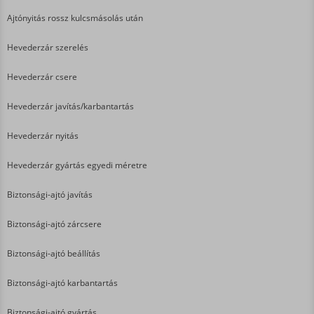
Ajtónyitás rossz kulcsmásolás után
Hevederzár szerelés
Hevederzár csere
Hevederzár javítás/karbantartás
Hevederzár nyitás
Hevederzár gyártás egyedi méretre
Biztonsági-ajtó javítás
Biztonsági-ajtó zárcsere
Biztonsági-ajtó beállítás
Biztonsági-ajtó karbantartás
Biztonsági-ajtó gyártás