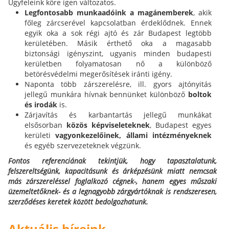
Ügyfeleink köre igen változatos.
Legfontosabb munkaadóink a magánemberek
, akik
főleg zárcserével kapcsolatban érdeklődnek. Ennek
egyik oka a sok régi ajtó és zár Budapest legtöbb
kerületében. Másik érthető oka a magasabb
biztonsági igényszint, ugyanis minden budapesti
kerületben folyamatosan nő a különböző
betörésvédelmi megerősítések iránti igény.
Naponta több zárszerelésre, ill. gyors ajtónyitás
jellegű munkára hívnak bennünket különböző
boltok
és irodák
is.
Zárjavítás és karbantartás jellegű munkákat
elsősorban
közös képviseleteknek
, Budapest egyes
kerületi
vagyonkezelőinek,
állami intézményeknek
és egyéb szervezeteknek végzünk.
Fontos referenciának tekintjük, hogy tapasztalatunk,
felszereltségünk, kapacitásunk és árképzésünk miatt nemcsak
más zárszereléssel foglalkozó cégnek-, hanem egyes műszaki
üzemeltetőknek- és a legnagyobb zárgyártóknak is rendszeresen,
szerződéses keretek között bedolgozhatunk.
Aktuális híreink