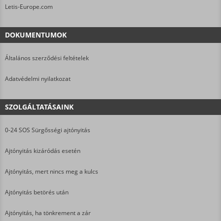
Letis-Europe.com
DOKUMENTUMOK
Általános szerződési feltételek
Adatvédelmi nyilatkozat
SZOLGÁLTATÁSAINK
0-24 SOS Sürgősségi ajtónyitás
Ajtónyitás kizáródás esetén
Ajtónyitás, mert nincs meg a kulcs
Ajtónyitás betörés után
Ajtónyitás, ha tönkrement a zár