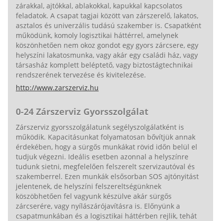
zárakkal, ajtókkal, ablakokkal, kapukkal kapcsolatos
feladatok. A csapat tagjai között van zárszerelő, lakatos,
asztalos és univerzális tudású szakember is. Csapatként
működünk, komoly logisztikai háttérrel, amelynek
köszönhetően nem okoz gondot egy gyors zárcsere, egy
helyszíni lakatosmunka, vagy akár egy családi ház, vagy
társasház komplett beléptető, vagy biztostágtechnikai
rendszerének tervezése és kivitelezése.
http://www.zarszerviz.hu
0-24 Zárszerviz Gyorsszolgálat
Zárszerviz gyorsszolgálatunk segélyszolgálatként is
működik. Kapacitásunkat folyamatosan bővítjük annak
érdekében, hogy a sürgős munkákat rövid időn belül el
tudjuk végezni. Ideális esetben azonnal a helyszínre
tudunk sietni, megfelelően felszerelt szervizautóval és
szakemberrel. Ezen munkák elsősorban SOS ajtónyitást
jelentenek, de helyszíni felszereltségünknek
köszöbhetően fel vagyunk készülve akár sürgős
zárcserére, vagy nyílászárójavításra is. Előnyünk a
csapatmunkában és a logisztikai háttérben rejlik, tehát