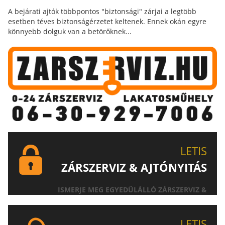
A bejárati ajtók többpontos "biztonsági" zárjai a legtöbb
esetben téves biztonságérzetet keltenek. Ennek okán egyre
könnyebb dolguk van a betörőknek...
LETIS
ZÁRSZERVIZ & AJTÓNYITÁS
ISMERJE MEG EGYEDÜLÁLLÓ ZÁRSZERVIZ &
AJTÓNYITÁS SZOLGÁLTATÁSUNKAT!
LETIS