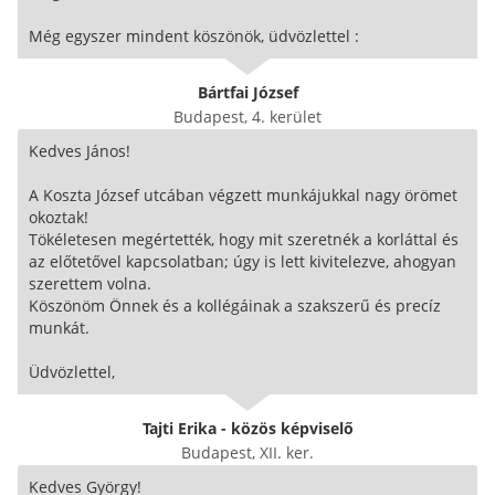
Még egyszer mindent köszönök, üdvözlettel :
Bártfai József
Budapest, 4. kerület
Kedves János!
A Koszta József utcában végzett munkájukkal nagy örömet
okoztak!
Tökéletesen megértették, hogy mit szeretnék a korláttal és
az előtetővel kapcsolatban; úgy is lett kivitelezve, ahogyan
szerettem volna.
Köszönöm Önnek és a kollégáinak a szakszerű és precíz
munkát.
Üdvözlettel,
Tajti Erika - közös képviselő
Budapest, XII. ker.
Kedves György!