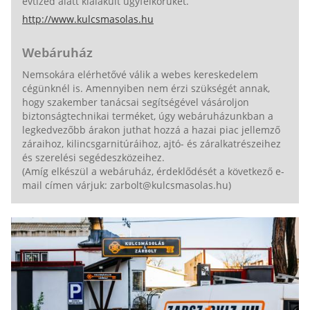
évtized alatt kialakult ügyfélkörüket.
http://www.kulcsmasolas.hu
Webáruház
Nemsokára elérhetővé válik a webes kereskedelem
cégünknél is. Amennyiben nem érzi szükségét annak,
hogy szakember tanácsai segítségével vásároljon
biztonságtechnikai terméket, úgy webáruházunkban a
legkedvezőbb árakon juthat hozzá a hazai piac jellemző
záraihoz, kilincsgarnitúráihoz, ajtó- és záralkatrészeihez
és szerelési segédeszközeihez.
(Amíg elkészül a webáruház, érdeklődését a következő e-
mail címen várjuk: zarbolt@kulcsmasolas.hu)