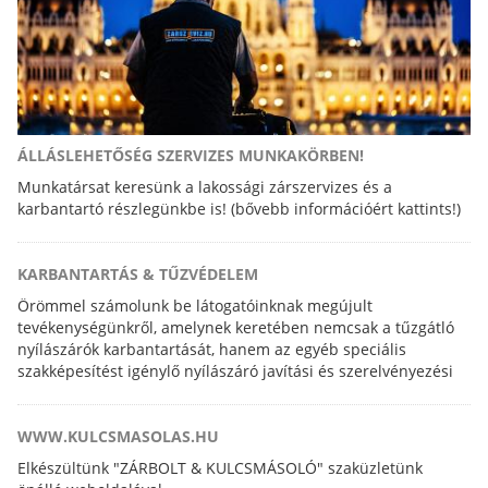
ÁLLÁSLEHETŐSÉG SZERVIZES MUNKAKÖRBEN!
Munkatársat keresünk a lakossági zárszervizes és a
karbantartó részlegünkbe is! (bővebb információért kattints!)
KARBANTARTÁS & TŰZVÉDELEM
Örömmel számolunk be látogatóinknak megújult
tevékenységünkről, amelynek keretében nemcsak a tűzgátló
nyílászárók karbantartását, hanem az egyéb speciális
szakképesítést igénylő nyílászáró javítási és szerelvényezési
feladatokat is elvégezzük.
WWW.KULCSMASOLAS.HU
Elkészültünk "ZÁRBOLT & KULCSMÁSOLÓ" szaküzletünk