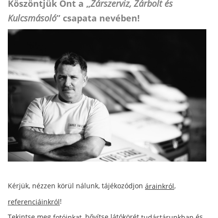
Köszöntjük Önt a „
Zárszerviz, Zárbolt és
Kulcsmásoló
” csapata nevében!
Kérjük, nézzen körül nálunk, tájékozódjon
,
árainkról
!
referenciáinkról
Tekintse meg
, bővítse látókörét
és
fotóinkat
tudástárunkban