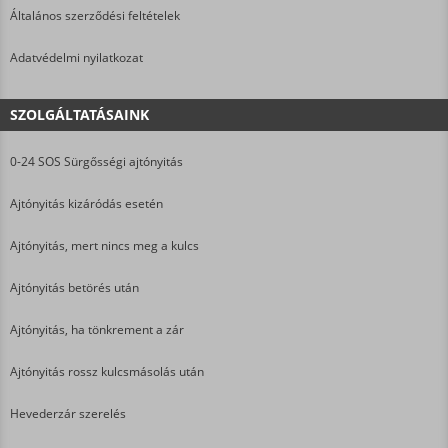
Általános szerződési feltételek
Adatvédelmi nyilatkozat
SZOLGÁLTATÁSAINK
0-24 SOS Sürgősségi ajtónyitás
Ajtónyitás kizáródás esetén
Ajtónyitás, mert nincs meg a kulcs
Ajtónyitás betörés után
Ajtónyitás, ha tönkrement a zár
Ajtónyitás rossz kulcsmásolás után
Hevederzár szerelés