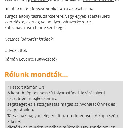
mentse el
arra az esetre, ha
telefonszámunkat
sürgős ajtónyitásra, zárcserére, vagy egyéb szakterületi
szerelésre, esetleg valamilyen zárszerkezetre,
kulcsmásolásra lenne szüksége!
Hasznos időtöltést kívánok!
Üdvözlettel,
Kámán Levente (ügyvezető)
Rólunk mondták...
"Tisztelt Kámán Úr!
A kapu beépítés hosszú folyamatának lezárásaként
szeretném megköszönni a
segítséget és a szolgáltatás magas színvonalát Önnek és
csapatának. A
Társasház nagyon elégedett az eredménnyel! A kapu szép,
a lakók
dicsérik és minden rendben működik. Úgy gondolom, ez