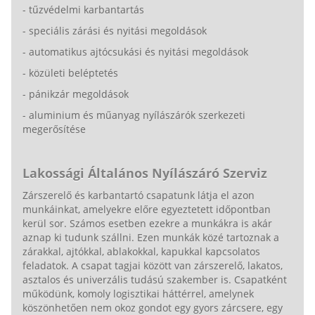
- tűzvédelmi karbantartás
- speciális zárási és nyitási megoldások
- automatikus ajtócsukási és nyitási megoldások
- közületi beléptetés
- pánikzár megoldások
- aluminium és műanyag nyílászárók szerkezeti
megerősítése
Lakossági Általános Nyílászáró Szerviz
Zárszerelő és karbantartó csapatunk látja el azon
munkáinkat, amelyekre előre egyeztetett időpontban
kerül sor. Számos esetben ezekre a munkákra is akár
aznap ki tudunk szállni. Ezen munkák közé tartoznak a
zárakkal, ajtókkal, ablakokkal, kapukkal kapcsolatos
feladatok. A csapat tagjai között van zárszerelő, lakatos,
asztalos és univerzális tudású szakember is. Csapatként
működünk, komoly logisztikai háttérrel, amelynek
köszönhetően nem okoz gondot egy gyors zárcsere, egy