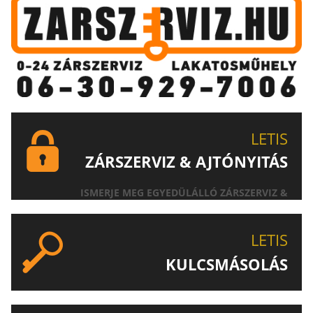
LETIS
ZÁRSZERVIZ & AJTÓNYITÁS
ISMERJE MEG EGYEDÜLÁLLÓ ZÁRSZERVIZ &
AJTÓNYITÁS SZOLGÁLTATÁSUNKAT!
LETIS
KULCSMÁSOLÁS
EGYEDI ÉS SPECIÁLIS KULCSOK MÁSOLÁSA, CSAK A
LETIS-NÉL!