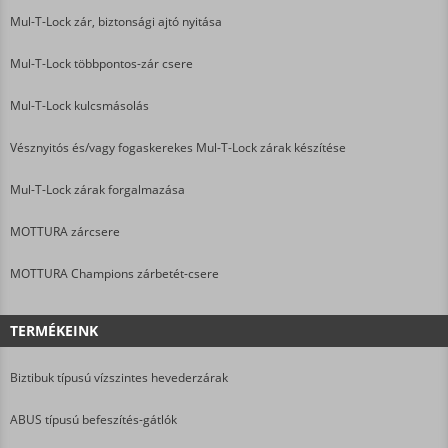
Mul-T-Lock zár, biztonsági ajtó nyitása
Mul-T-Lock többpontos-zár csere
Mul-T-Lock kulcsmásolás
Vésznyitós és/vagy fogaskerekes Mul-T-Lock zárak készítése
Mul-T-Lock zárak forgalmazása
MOTTURA zárcsere
MOTTURA Champions zárbetét-csere
TERMÉKEINK
Biztibuk típusú vízszintes hevederzárak
ABUS típusú befeszítés-gátlók