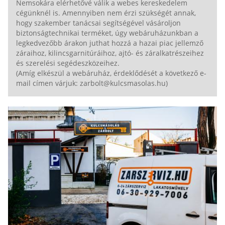
Nemsokára elérhetővé válik a webes kereskedelem
cégünknél is. Amennyiben nem érzi szükségét annak,
hogy szakember tanácsai segítségével vásároljon
biztonságtechnikai terméket, úgy webáruházunkban a
legkedvezőbb árakon juthat hozzá a hazai piac jellemző
záraihoz, kilincsgarnitúráihoz, ajtó- és záralkatrészeihez
és szerelési segédeszközeihez.
(Amíg elkészül a webáruház, érdeklődését a következő e-
mail címen várjuk: zarbolt@kulcsmasolas.hu)