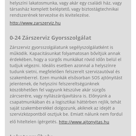
helyszíni lakatosmunka, vagy akár egy családi ház, vagy
társasház komplett beléptető, vagy biztostágtechnikai
rendszerének tervezése és kivitelezése.
http://www.zarszerviz.hu
0-24 Zárszerviz Gyorsszolgálat
Zárszerviz gyorsszolgálatunk segélyszolgálatként is
működik. Kapacitásunkat folyamatosan bővítjük annak
érdekében, hogy a sürgős munkákat rövid időn belül el
tudjuk végezni. Ideális esetben azonnal a helyszínre
tudunk sietni, megfelelően felszerelt szervizautóval és
szakemberrel. Ezen munkák elsősorban SOS ajtónyitást
jelentenek, de helyszíni felszereltségünknek
köszöbhetően fel vagyunk készülve akár sürgős
zárcserére, vagy nyílászárójavításra is. Előnyünk a
csapatmunkában és a logisztikai háttérben rejlik, tehát
saját szakemberekkel dolgozunk, akiknek az idejét a
szervizközpontból osztjuk be. Emiatt nálunk nem fordul
elő hiteltelen ígérgetés.
http://www.ajtonyitas.hu