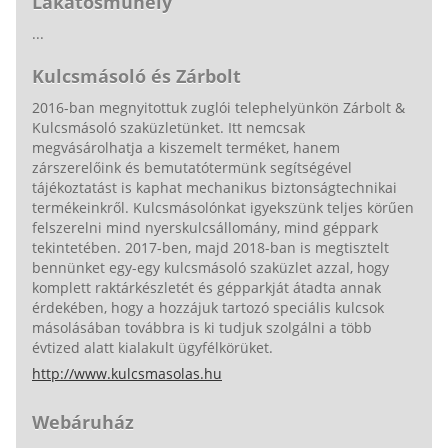
Lakatosműhely
...
Kulcsmásoló és Zárbolt
2016-ban megnyitottuk zuglói telephelyünkön Zárbolt &
Kulcsmásoló szaküzletünket. Itt nemcsak
megvásárolhatja a kiszemelt terméket, hanem
zárszerelőink és bemutatótermünk segítségével
tájékoztatást is kaphat mechanikus biztonságtechnikai
termékeinkről. Kulcsmásolónkat igyekszünk teljes körűen
felszerelni mind nyerskulcsállomány, mind géppark
tekintetében. 2017-ben, majd 2018-ban is megtisztelt
bennünket egy-egy kulcsmásoló szaküzlet azzal, hogy
komplett raktárkészletét és gépparkját átadta annak
érdekében, hogy a hozzájuk tartozó speciális kulcsok
másolásában továbbra is ki tudjuk szolgálni a több
évtized alatt kialakult ügyfélkörüket.
http://www.kulcsmasolas.hu
Webáruház