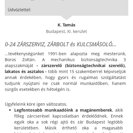
Üdvözlettel:
K. Tamás
Budapest, XI. kerület
0-24 ZÁRSZERVIZ, ZÁRBOLT és KULCSMÁSOLÓ...
...tevékenységünket 1991-ben alapozta meg mesterünk,
Boros Zoltán. A mechanikus biztonságtechnika 3
alapszakmáját
- zárszerelő (biztonságtechnikai szerelő),
lakatos és asztalos -
több mint 15 szakemberrel képviseljük
annak érdekében, hogy gyors és rugalmas szolgáltatást
tudjunk nyújtani ne csak normál munkaidőben, hanem
sürgős esetekben és hétvégén is.
Ügyfeleink köre igen változatos.
Legfontosabb munkaadóink a magánemberek
, akik
főleg zárcserével kapcsolatban érdeklődnek. Ennek
egyik oka a sok régi ajtó és zár Budapest legtöbb
kerületében. Másik érthető oka a magasabb