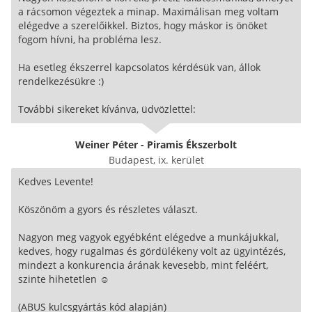
a rácsomon végeztek a minap. Maximálisan meg voltam
elégedve a szerelőikkel. Biztos, hogy máskor is önöket
fogom hívni, ha probléma lesz.
Ha esetleg ékszerrel kapcsolatos kérdésük van, állok
rendelkezésükre :)
További sikereket kívánva, üdvözlettel:
Weiner Péter - Piramis Ékszerbolt
Budapest, ix. kerület
Kedves Levente!
Köszönöm a gyors és részletes választ.
Nagyon meg vagyok egyébként elégedve a munkájukkal,
kedves, hogy rugalmas és gördülékeny volt az ügyintézés,
mindezt a konkurencia árának kevesebb, mint feléért,
szinte hihetetlen ☺️
(ABUS kulcsgyártás kód alapján)