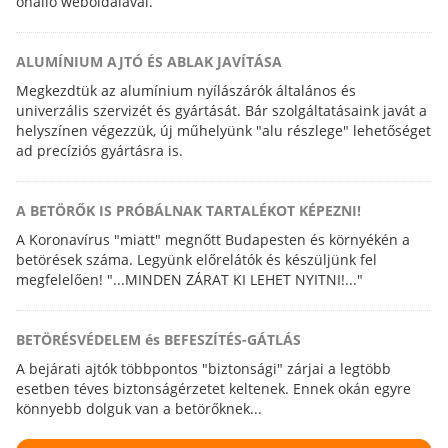
önálló weboldalával.
ALUMÍNIUM AJTÓ ÉS ABLAK JAVÍTÁSA
Megkezdtük az alumínium nyílászárók általános és
univerzális szervizét és gyártását. Bár szolgáltatásaink javát a
helyszínen végezzük, új műhelyünk "alu részlege" lehetőséget
ad precíziós gyártásra is.
A BETÖRŐK IS PRÓBÁLNAK TARTALÉKOT KÉPEZNI!
A Koronavírus "miatt" megnőtt Budapesten és környékén a
betörések száma. Legyünk előrelátók és készüljünk fel
megfelelően! "...MINDEN ZÁRAT KI LEHET NYITNI!..."
BETÖRÉSVÉDELEM és BEFESZÍTÉS-GÁTLÁS
A bejárati ajtók többpontos "biztonsági" zárjai a legtöbb
esetben téves biztonságérzetet keltenek. Ennek okán egyre
könnyebb dolguk van a betörőknek...