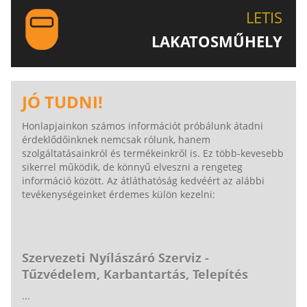
LETIS
LAKATOSMŰHELY
AJÁNLJUK FIGYELMÉBE LAKATOSMŰHELYÜNK
TERMÉKEIT IS!
JÓ TUDNI!
Honlapjainkon számos információt próbálunk átadni
érdeklődőinknek nemcsak rólunk, hanem
szolgáltatásainkról és termékeinkről is. Ez több-kevesebb
sikerrel működik, de könnyű elveszni a rengeteg
információ között. Az átláthatóság kedvéért az alábbi
tevékenységeinket érdemes külön kezelni:
Szervezeti Nyílászáró Szerviz -
Tűzvédelem, Karbantartás, Telepítés
...