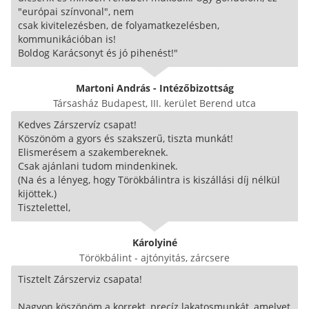
"európai színvonal", nem
csak kivitelezésben, de folyamatkezelésben,
kommunikációban is!
Boldog Karácsonyt és jó pihenést!"
Martoni András - Intézőbizottság
Társasház Budapest, III. kerület Berend utca
Kedves Zárszervíz csapat!
Köszönöm a gyors és szakszerű, tiszta munkát!
Elismerésem a szakembereknek.
Csak ajánlani tudom mindenkinek.
(Na és a lényeg, hogy Törökbálintra is kiszállási díj nélkül
kijöttek.)
Tisztelettel,
Károlyiné
Törökbálint - ajtónyitás, zárcsere
Tisztelt Zárszerviz csapata!
Nagyon köszönöm a korrekt, precíz lakatosmunkát, amelyet