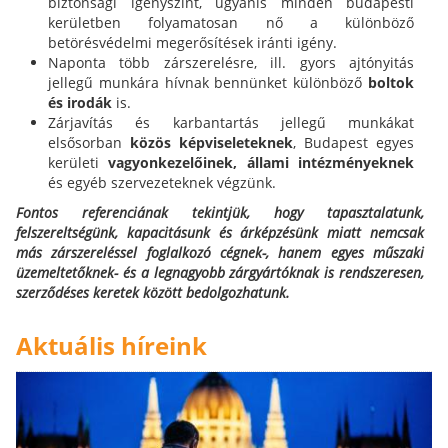
biztonsági igényszint, ugyanis minden budapesti
kerületben folyamatosan nő a különböző
betörésvédelmi megerősítések iránti igény.
Naponta több zárszerelésre, ill. gyors ajtónyitás
jellegű munkára hívnak bennünket különböző
boltok
és irodák
is.
Zárjavítás és karbantartás jellegű munkákat
elsősorban
közös képviseleteknek
, Budapest egyes
kerületi
vagyonkezelőinek,
állami intézményeknek
és egyéb szervezeteknek végzünk.
Fontos referenciának tekintjük, hogy tapasztalatunk,
felszereltségünk, kapacitásunk és árképzésünk miatt nemcsak
más zárszereléssel foglalkozó cégnek-, hanem egyes műszaki
üzemeltetőknek- és a legnagyobb zárgyártóknak is rendszeresen,
szerződéses keretek között bedolgozhatunk.
Aktuális híreink