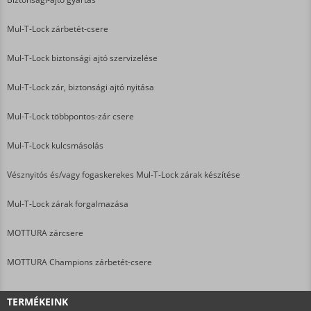
Mul-T-Lock zárbetét-csere
Mul-T-Lock biztonsági ajtó szervizelése
Mul-T-Lock zár, biztonsági ajtó nyitása
Mul-T-Lock többpontos-zár csere
Mul-T-Lock kulcsmásolás
Vésznyitós és/vagy fogaskerekes Mul-T-Lock zárak készítése
Mul-T-Lock zárak forgalmazása
MOTTURA zárcsere
MOTTURA Champions zárbetét-csere
TERMÉKEINK