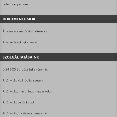
Letis-Europe.com
DOKUMENTUMOK
Általános szerződési feltételek
Adatvédelmi nyilatkozat
SZOLGÁLTATÁSAINK
0-24 SOS Sürgősségi ajtónyitás
Ajtónyitás kizáródás esetén
Ajtónyitás, mert nincs meg a kulcs
Ajtónyitás betörés után
Ajtónyitás, ha tönkrement a zár