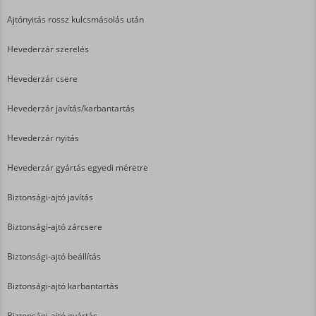
Ajtónyitás rossz kulcsmásolás után
Hevederzár szerelés
Hevederzár csere
Hevederzár javítás/karbantartás
Hevederzár nyitás
Hevederzár gyártás egyedi méretre
Biztonsági-ajtó javítás
Biztonsági-ajtó zárcsere
Biztonsági-ajtó beállítás
Biztonsági-ajtó karbantartás
Biztonsági-ajtó gyártás