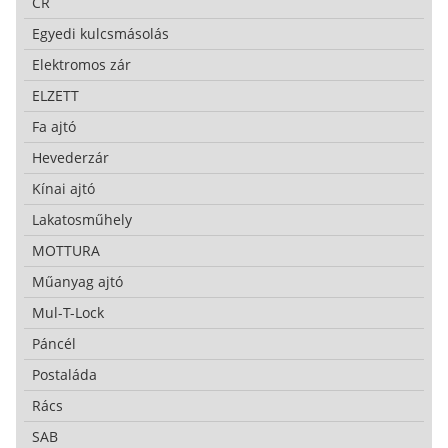
CR
Egyedi kulcsmásolás
Elektromos zár
ELZETT
Fa ajtó
Hevederzár
Kínai ajtó
Lakatosműhely
MOTTURA
Műanyag ajtó
Mul-T-Lock
Páncél
Postaláda
Rács
SAB