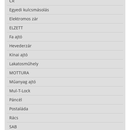
CR
Egyedi kulcsmásolás
Elektromos zár
ELZETT
Fa ajtó
Hevederzár
Kínai ajtó
Lakatosműhely
MOTTURA
Műanyag ajtó
Mul-T-Lock
Páncél
Postaláda
Rács
SAB