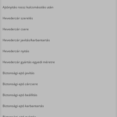
Ajtónyitás rossz kulcsmásolás után
Hevederzár szerelés
Hevederzár csere
Hevederzár javítás/karbantartás
Hevederzár nyitás
Hevederzár gyártás egyedi méretre
Biztonsági-ajtó javítás
Biztonsági-ajtó zárcsere
Biztonsági-ajtó beállítás
Biztonsági-ajtó karbantartás
Biztonsági-ajtó gyártás