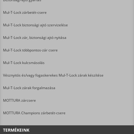
Mul-T-Lock zárbetét-csere
Mul-T-Lock biztonsági ajtó szervizelése
Mul-T-Lock zár, biztonsági ajtó nyitása
Mul-T-Lock többpontos-zár csere
Mul-T-Lock kulcsmásolás
Vésznyitós és/vagy fogaskerekes Mul-T-Lock zárak készítése
Mul-T-Lock zárak forgalmazása
MOTTURA zárcsere
MOTTURA Champions zárbetét-csere
TERMÉKEINK