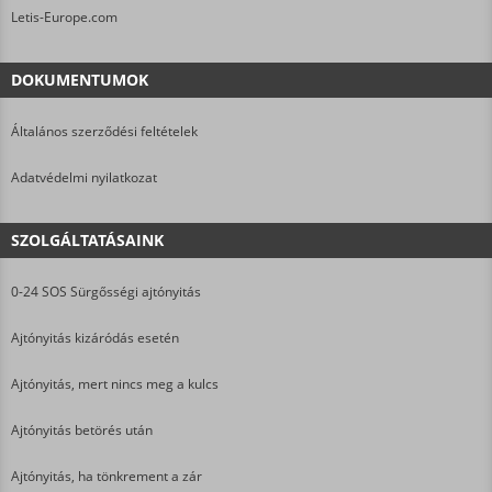
Letis-Europe.com
DOKUMENTUMOK
Általános szerződési feltételek
Adatvédelmi nyilatkozat
SZOLGÁLTATÁSAINK
0-24 SOS Sürgősségi ajtónyitás
Ajtónyitás kizáródás esetén
Ajtónyitás, mert nincs meg a kulcs
Ajtónyitás betörés után
Ajtónyitás, ha tönkrement a zár