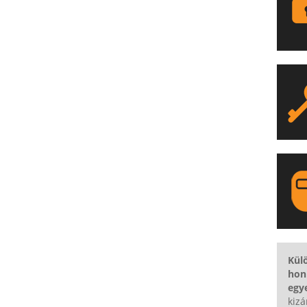
LA
Kül
hon
egy
kizá