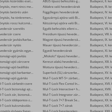
Ajtónyitás kizáródás esetén
ABUS típusú befeszítés-gátlók
Budapest, II. ke
Ajtónyitás, mert nincs meg a kulcs
Ablakra való hevederzárak
Budapest, III. ke
ónyitás betörés után
Függőleges hevederzárak
Budapest, IV. ke
Ajtónyitás, ha tönkrement a zár
Egyszárnyú ajtóra való Biztibuk hevederzár
Budapest, V. ke
Ajtónyitás rossz kulcsmásolás után
Kétszárnyú ajtóra való Biztibuk hevederzár
Budapest, VI. ke
vederzár szerelés
Egyéb befeszítés elleni védelmet ellátó zárak
Budapest, VII. k
vederzár csere
Presidium típusú hevederzárak
Budapest, VIII. 
Hevederzár javítás/karbantartás
Magzet típusú hevederzárak
Budapest, IX. ke
vederzár nyitás
Mauer típusú hevederzárak
Budapest, X. ke
Hevederzár gyártás egyedi méretre
Egyedi hevederzárak
Budapest, XI. ke
tonsági-ajtó javítás
„Miskolci” típusú hevederzárak
Budapest, XII. k
tonsági-ajtó zárcsere
Kereszt alakú hevederzárak
Budapest, XIII. 
tonsági-ajtó beállítás
Mottura típusú hevederzárak
Budapest, XIV. k
Biztonsági-ajtó karbantartás
Superlock (SL) zárszerkezet
Budapest, XV. k
tonsági-ajtó gyártás
Mul-T-Lock MT-5+ zárbetétek
Budapest, XVI. k
l-T-Lock zárbetét-csere
Mul-T-Lock Flex Contol Interactive+ zárbetétek
Budapest, XVII. 
Mul-T-Lock biztonsági ajtó szervizelése
Mul-T-Lock Interactive+ hengerzár-betétek
Budapest, XVIII.
Mul-T-Lock zár, biztonsági ajtó nyitása
Mul-T-Lock Integrator zárbetétek
Budapest, XIX. k
Mul-T-Lock többpontos-zár csere
Mul-T-Lock 7×7 Break Secure hengerzárbetétek
Budapest, XX. k
l-T-Lock kulcsmásolás
Mul-T-Lock 7×7 zárak
Budapest, XXI. k
Vésznyitós és/vagy fogaskerekes Mul-T-Lock zárak készítése
Mul-T-Lock fogaskerekes zárbetétek
Budapest, XXII. 