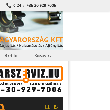
0-24 › +36 30 929 7006
MAGYARORSZÁG KFT
 Zárjavítás / Kulcsmásolás / Ajtónyitás
Galéria
Kapcsolat
LETIS