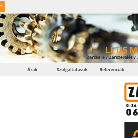
T
LETIS 
Zárcsere / Zárszerelés /
Árak
Szolgáltatások
Referenciák