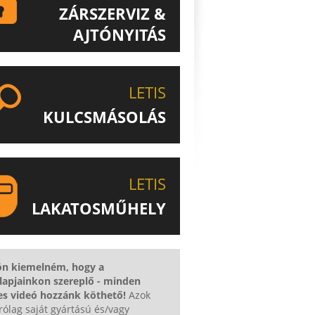
ZÁRSZERVIZ &
AJTÓNYITÁS
ISMERJE MEG EGYEDÜLÁLLÓ
ZÁRSZERVIZ & AJTÓNYITÁS
LETIS
SZOLGÁLTATÁSUNKAT!
KULCSMÁSOLÁS
EGYEDI ÉS SPECIÁLIS KULCSOK
MÁSOLÁSA, CSAK A LETIS-NÉL!
LETIS
LAKATOSMŰHELY
AJÁNLJUK FIGYELMÉBE
KATOSMŰHELYÜNK TERMÉKEIT IS!
ön kiemelném, hogy a
lapjainkon szereplő - minden
es videó hozzánk köthető!
Azok
rólag saját gyártású és/vagy