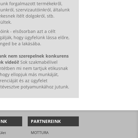
lunk forgalmazott termékekről,
nkról, szervizautóinkról, általunk
kesnek ítélt dolgokról, stb.
ültek.
óink - elsősorban azt a célt
gálják, hogy ügyfelünk lássa előre,
enged be a lakásába.
unk nem szerepelnek konkurens
k videói!
Sok szakmabélivel
ntétben mi nem tartjuk etikusnak
 hogy ellopjuk más munkáját,
renciáját és az ügyfelet
tévesztve potyamunkához jutunk.
INK
PARTNEREINK
ület
MOTTURA