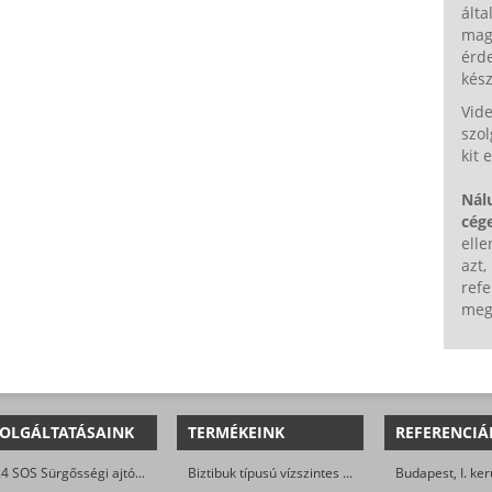
álta
magu
érde
kész
Vide
szol
kit 
Nál
cége
elle
azt,
refe
meg
OLGÁLTATÁSAINK
TERMÉKEINK
REFERENCIÁ
0-24 SOS Sürgősségi ajtónyitás
Biztibuk típusú vízszintes hevederzárak
Budapest, I. ker