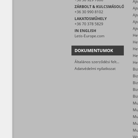
ZÁRBOLT & KULCSMÁSOLÓ
+36 30 990 8102
Ajt
LAKATOSMŰHELY
+36 70 378 5829
IN ENGLISH
He
Letis-Europe.com
He
DOKUMENTUMOK
He
Általános szerződési feltételek
Adatvédelmi nyilatkozat
Biz
Biz
Biz
Biz
Mu
Mu