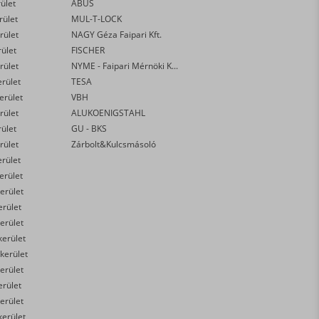
rület
ABUS
rület
MUL-T-LOCK
rület
NAGY Géza Faipari Kft.
rület
FISCHER
rület
NYME - Faipari Mérnöki Kar
erület
TESA
kerület
VBH
rület
ALUKOENIGSTAHL
rület
GU - BKS
rület
Zárbolt&Kulcsmásoló
erület
kerület
erület
erület
erület
kerület
 kerület
erület
erület
erület
kerület