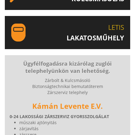
EGYEDI ÉS SPECIÁLIS KULCSOK MÁSOLÁSA, CSAK A
LETIS-NÉL!
LETIS
LAKATOSMŰHELY
AJÁNLJUK FIGYELMÉBE LAKATOSMŰHELYÜNK
TERMÉKEIT IS!
Ügyfélfogadásra kizárólag zuglói
telephelyünkön van lehetőség.
Zárbolt & Kulcsmásoló
Biztonságtechnikai bemutatóterem
Zárszerviz telephely
Kámán Levente E.V.
0-24 LAKOSSÁGI ZÁRSZERVIZ GYORSSZOLGÁLAT
műszaki ajtónyitás
zárjavítás
zárcsere