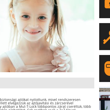
LA
biztonsági ajtókat nyitottunk, mivel rendszeresen
lett elvégezzük az ajtójavítási és zárcserével
 ajtóban a Mul-T-Lock többpontos zárat cseréltük, több
kes zárbetétet. Sok esetben csak a 7×7 típust