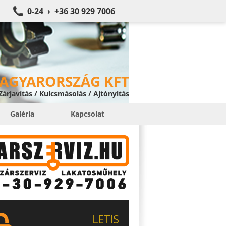
0-24 › +36 30 929 7006
MAGYARORSZÁG KFT
 Zárjavítás / Kulcsmásolás / Ajtónyitás
Galéria
Kapcsolat
LETIS