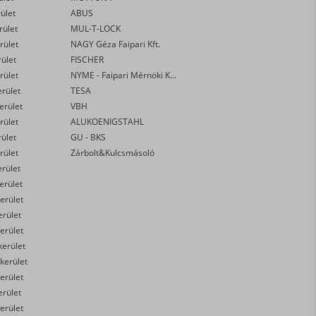
rület
ABUS
rület
MUL-T-LOCK
rület
NAGY Géza Faipari Kft.
rület
FISCHER
rület
NYME - Faipari Mérnöki Kar
erület
TESA
kerület
VBH
rület
ALUKOENIGSTAHL
rület
GU - BKS
rület
Zárbolt&Kulcsmásoló
erület
kerület
erület
erület
erület
kerület
 kerület
erület
erület
erület