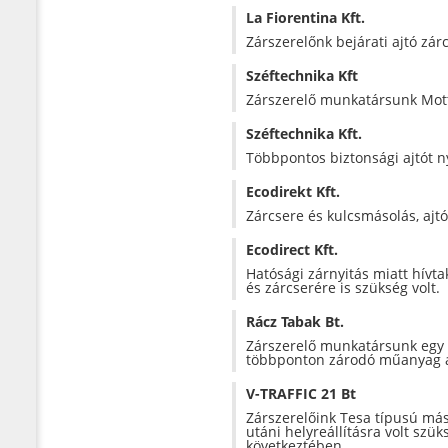
La Fiorentina Kft.
Zárszerelőnk bejárati ajtó zárcs
Széftechnika Kft
Zárszerelő munkatársunk Mott
Széftechnika Kft.
Többpontos biztonsági ajtót ny
Ecodirekt Kft.
Zárcsere és kulcsmásolás, ajtó
Ecodirect Kft.
Hatósági zárnyitás miatt hívt
és zárcserére is szükség volt.
Rácz Tabak Bt.
Zárszerelő munkatársunk egy 
többponton zárodó műanyag a
V-TRAFFIC 21 Bt
Zárszerelőink Tesa típusú más
utáni helyreállításra volt szü
következtében.