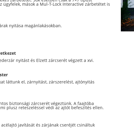
gyfelek, mások a Mul-T-Lock Interactive zárbetétet is
zárak nyitása magánlakásokban.
vetkezet
rzár nyitást és Elzett zárcserét végzett a xvi.
ster
 láttunk el, zárnyitást, zárszerelést, ajtónyitás
ntos biztonsági zárcserét végeztünk. A faajtóba
mi plusz reteszeléssel védi az ajtót befeszítés ellen.
célajtó javítását és zárjának cseréjét csináltuk