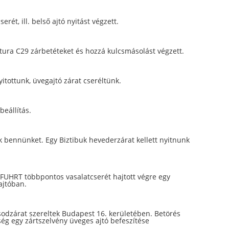
erét, ill. belső ajtó nyitást végzett.
ura C29 zárbetéteket és hozzá kulcsmásolást végzett.
itottunk, üvegajtó zárat cseréltünk.
beállítás.
ak bennünket. Egy Biztibuk hevederzárat kellett nyitnunk
FUHRT többpontos vasalatcserét hajtott végre egy
jtóban.
odzárat szereltek Budapest 16. kerületében. Betörés
kség egy zártszelvény üveges ajtó befeszítése