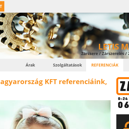
T
LETIS 
Zárcsere / Zárszerelés /
Árak
Szolgáltatások
REFERENCIÁK
agyarország KFT referenciáink,