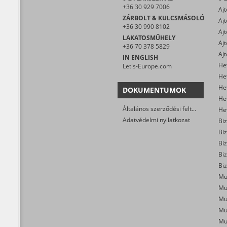
+36 30 929 7006
ZÁRBOLT & KULCSMÁSOLÓ
+36 30 990 8102
Ajt
LAKATOSMŰHELY
+36 70 378 5829
IN ENGLISH
He
Letis-Europe.com
He
DOKUMENTUMOK
He
Általános szerződési feltételek
Adatvédelmi nyilatkozat
Biz
Biz
Biz
Biz
Mu
Mu