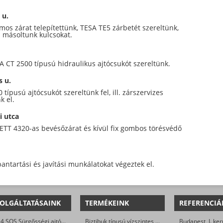
 u.
mos zárat telepítettünk, TESA TE5 zárbetét szereltünk,
másoltunk kulcsokat.
A CT 2500 típusú hidraulikus ajtócsukót szereltünk.
s u.
típusú ajtócsukót szereltünk fel, ill. zárszervizes
k el.
i utca
ETT 4320-as bevésőzárat és kívül fix gombos törésvédő
ntartási és javítási munkálatokat végeztek el.
OLGÁLTATÁSAINK
TERMÉKEINK
REFERENCIÁ
0-24 SOS Sürgősségi ajtónyitás
Biztibuk típusú vízszintes hevederzárak
Budapest, I. ker