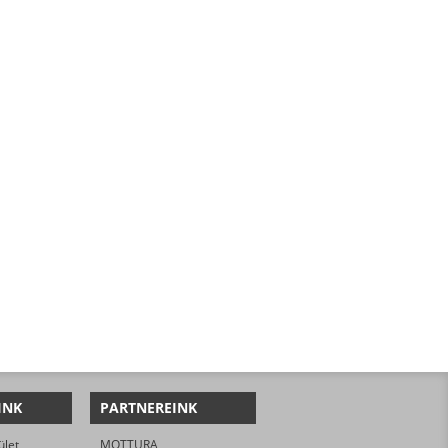
INK
PARTNEREINK
ület
MOTTURA