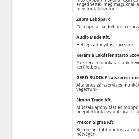
engedhették meg maguknak az ü
meg tudták fizetni.
Zebra Lakópark
Cisa típusú, kódolható trezor
Audit-Made Kft.
Hétvégi ajtónyitás, zárcsere.
Kerámia Lakásfenntartó Szö
Zárszerelő munkatársunk hevede
kerületben.
GERŐ RUDOLF Látszerész me
Általános zárszervizes munkákat
végeztünk.
Simon Trade Kft.
Műszaki ajtónyitást és többpo
beépítettünk egy pótzárat is, a
Prexon Sigma Kft.
Biztonsági többponton záródő a
hétvégén.