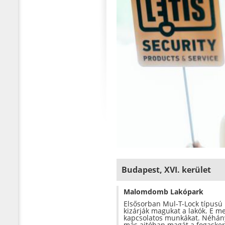
Budapest, XVI. kerület
Malomdomb Lakópark
Elsősorban Mul-T-Lock típusú 
kizárják magukat a lakók. E mel
kapcsolatos munkákat. Néhány
más ajtóban magát a fogaskere