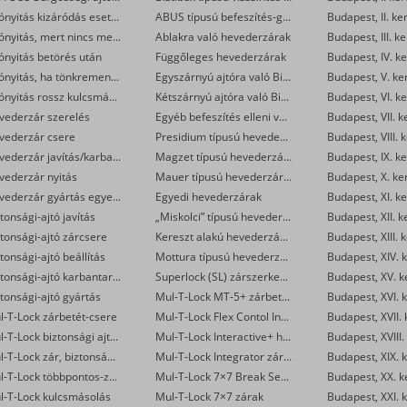
Ajtónyitás kizáródás esetén
ABUS típusú befeszítés-gátlók
Budapest, II. ke
Ajtónyitás, mert nincs meg a kulcs
Ablakra való hevederzárak
Budapest, III. ke
ónyitás betörés után
Függőleges hevederzárak
Budapest, IV. ke
Ajtónyitás, ha tönkrement a zár
Egyszárnyú ajtóra való Biztibuk hevederzár
Budapest, V. ke
Ajtónyitás rossz kulcsmásolás után
Kétszárnyú ajtóra való Biztibuk hevederzár
Budapest, VI. ke
vederzár szerelés
Egyéb befeszítés elleni védelmet ellátó zárak
Budapest, VII. k
vederzár csere
Presidium típusú hevederzárak
Budapest, VIII. 
Hevederzár javítás/karbantartás
Magzet típusú hevederzárak
Budapest, IX. ke
vederzár nyitás
Mauer típusú hevederzárak
Budapest, X. ke
Hevederzár gyártás egyedi méretre
Egyedi hevederzárak
Budapest, XI. ke
tonsági-ajtó javítás
„Miskolci” típusú hevederzárak
Budapest, XII. k
tonsági-ajtó zárcsere
Kereszt alakú hevederzárak
Budapest, XIII. 
tonsági-ajtó beállítás
Mottura típusú hevederzárak
Budapest, XIV. k
Biztonsági-ajtó karbantartás
Superlock (SL) zárszerkezet
Budapest, XV. k
tonsági-ajtó gyártás
Mul-T-Lock MT-5+ zárbetétek
Budapest, XVI. k
l-T-Lock zárbetét-csere
Mul-T-Lock Flex Contol Interactive+ zárbetétek
Budapest, XVII. 
Mul-T-Lock biztonsági ajtó szervizelése
Mul-T-Lock Interactive+ hengerzár-betétek
Budapest, XVIII.
Mul-T-Lock zár, biztonsági ajtó nyitása
Mul-T-Lock Integrator zárbetétek
Budapest, XIX. k
Mul-T-Lock többpontos-zár csere
Mul-T-Lock 7×7 Break Secure hengerzárbetétek
Budapest, XX. k
l-T-Lock kulcsmásolás
Mul-T-Lock 7×7 zárak
Budapest, XXI. k