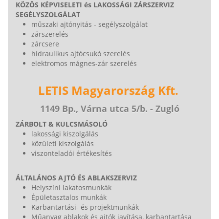
KÖZÖS KÉPVISELETI és LAKOSSÁGI ZÁRSZERVIZ
SEGÉLYSZOLGÁLAT
műszaki ajtónyitás - segélyszolgálat
zárszerelés
zárcsere
hidraulikus ajtócsukó szerelés
elektromos mágnes-zár szerelés
LETIS Magyarország Kft.
1149 Bp., Várna utca 5/b. - Zugló
ZÁRBOLT & KULCSMÁSOLÓ
lakossági kiszolgálás
közületi kiszolgálás
viszonteladói értékesítés
ÁLTALÁNOS AJTÓ ÉS ABLAKSZERVIZ
Helyszíni lakatosmunkák
Épületasztalos munkák
Karbantartási- és projektmunkák
Műanyag ablakok és ajtók javítása, karbantartása