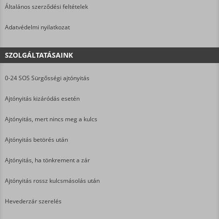
Általános szerződési feltételek
Adatvédelmi nyilatkozat
SZOLGÁLTATÁSAINK
0-24 SOS Sürgősségi ajtónyitás
Ajtónyitás kizáródás esetén
Ajtónyitás, mert nincs meg a kulcs
Ajtónyitás betörés után
Ajtónyitás, ha tönkrement a zár
Ajtónyitás rossz kulcsmásolás után
Hevederzár szerelés