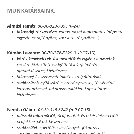
MUNKATÁRSAINK:
Almási Tamás:
06-30-929-7006 (0-24)
lakossági zárszervizes
feladatokkal kapcsolatos időpont-
egyeztetés (ajtónyitás, zárcsere, zárjavítás...)
Kámán Levente:
06-70-378-5829 (H-P 07-15)
közös képviseletek, üzemeltetők és egyéb szervezetek
részére biztosított szolgáltatások (felmérés,
ajánlatkészítés, kivitelezés)
lakossági és szervezeti lakatos szolgáltatások
szakterüret:
nyílászáró szerelvényezéssel, tűzvédelmi
karbantartással, lakatosmunkákkal kapcsolatos
kivitelezés
Nemila Gábor:
06-20-315-8242 (H-P 07-15)
műszaki információk
, árajánlatok és a készleten kívüli
projekttermékek beszerzése
szakterület:
speciális szerelvények, főkulcsos
zárrendszerek, pánikzárak, okoszárak, műszaki