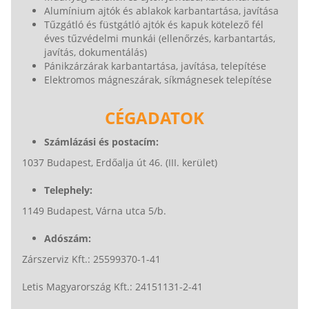
Alumínium ajtók és ablakok karbantartása, javítása
Tűzgátló és füstgátló ajtók és kapuk kötelező fél
éves tűzvédelmi munkái (ellenőrzés, karbantartás,
javítás, dokumentálás)
Pánikzárzárak karbantartása, javítása, telepítése
Elektromos mágneszárak, síkmágnesek telepítése
CÉGADATOK
Számlázási és postacím:
1037 Budapest, Erdőalja út 46. (III. kerület)
Telephely:
1149 Budapest, Várna utca 5/b.
Adószám:
Zárszerviz Kft.: 25599370-1-41
Letis Magyarország Kft.: 24151131-2-41