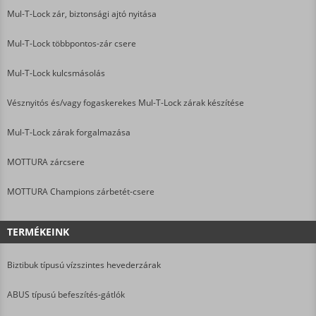
Mul-T-Lock zár, biztonsági ajtó nyitása
Mul-T-Lock többpontos-zár csere
Mul-T-Lock kulcsmásolás
Vésznyitós és/vagy fogaskerekes Mul-T-Lock zárak készítése
Mul-T-Lock zárak forgalmazása
MOTTURA zárcsere
MOTTURA Champions zárbetét-csere
TERMÉKEINK
Biztibuk típusú vízszintes hevederzárak
ABUS típusú befeszítés-gátlók