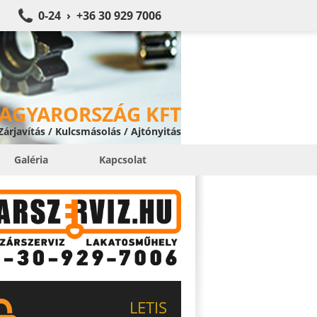
0-24 › +36 30 929 7006
MAGYARORSZÁG KFT
 Zárjavítás / Kulcsmásolás / Ajtónyitás
Galéria
Kapcsolat
LETIS