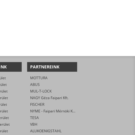
INK
PARTNEREINK
ület
MOTTURA
rület
ABUS
rület
MUL-T-LOCK
rület
NAGY Géza Faipari Kft.
rület
FISCHER
rület
NYME - Faipari Mérnöki Kar
erület
TESA
kerület
VBH
rület
ALUKOENIGSTAHL