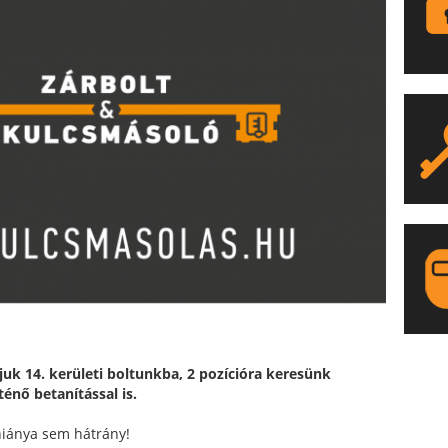
LA
juk 14. kerületi boltunkba, 2 pozícióra keresünk
énő betanítással is.
hiánya sem hátrány!