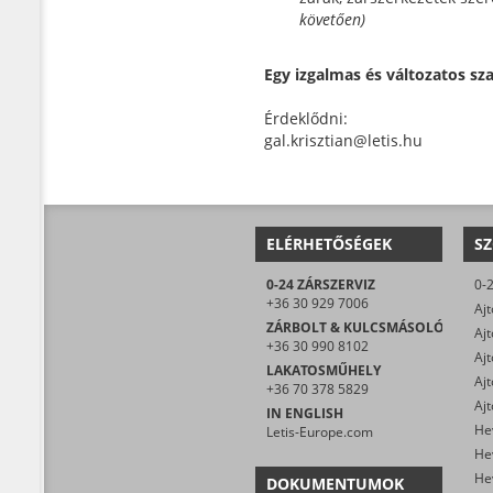
követően)
Egy izgalmas és változatos s
Érdeklődni:
gal.krisztian@letis.hu
ELÉRHETŐSÉGEK
SZ
0-24 ZÁRSZERVIZ
+36 30 929 7006
ZÁRBOLT & KULCSMÁSOLÓ
+36 30 990 8102
Ajt
LAKATOSMŰHELY
+36 70 378 5829
IN ENGLISH
He
Letis-Europe.com
He
DOKUMENTUMOK