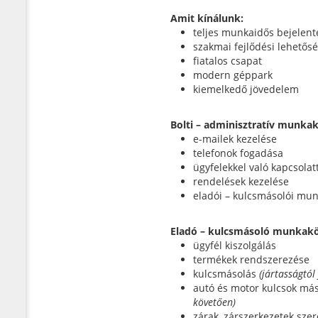
Amit kínálunk:
teljes munkaidős bejelent
szakmai fejlődési lehetős
fiatalos csapat
modern géppark
kiemelkedő jövedelem
Bolti – adminisztratív munkak
e-mailek kezelése
telefonok fogadása
ügyfelekkel való kapcsolat
rendelések kezelése
eladói – kulcsmásolói mu
Eladó – kulcsmásoló munkakö
ügyfél kiszolgálás
termékek rendszerezése
kulcsmásolás
(jártasságtól
autó és motor kulcsok más
követően)
zárak, zárszerkezetek szer