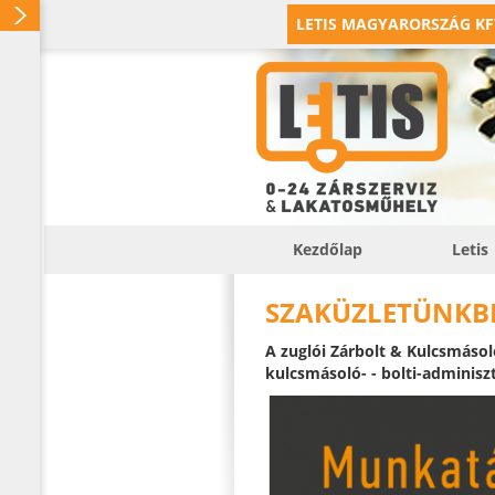
LETIS MAGYARORSZÁG KF
Kezdőlap
Letis
SZAKÜZLETÜNKB
A zuglói Zárbolt & Kulcsmásol
kulcsmásoló- - bolti-adminisz