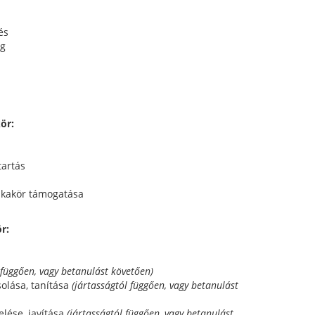
és
ég
ör:
tartás
nkakör támogatása
r:
 függően, vagy betanulást követően)
olása, tanítása
(jártasságtól függően, vagy betanulást
elése, javítása
(jártasságtól függően, vagy betanulást