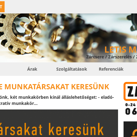
T
LETIS 
Zárcsere / Zárszerelés /
Árak
Szolgáltatások
Referenciák
E MUNKATÁRSAKAT KERESÜNK
ónk, két munkakörben kínál álláslehetőséget: - eladó-
tratív munkakör...