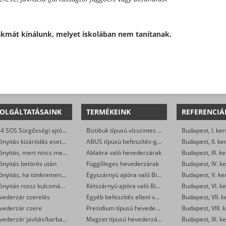
zakmát kínálunk, melyet iskolában nem tanítanak.
OLGÁLTATÁSAINK
TERMÉKEINK
REFERENCIÁ
0-24 SOS Sürgősségi ajtónyitás
Biztibuk típusú vízszintes hevederzárak
Budapest, I. ker
Ajtónyitás kizáródás esetén
ABUS típusú befeszítés-gátlók
Budapest, II. ke
Ajtónyitás, mert nincs meg a kulcs
Ablakra való hevederzárak
Budapest, III. ke
ónyitás betörés után
Függőleges hevederzárak
Budapest, IV. ke
Ajtónyitás, ha tönkrement a zár
Egyszárnyú ajtóra való Biztibuk hevederzár
Budapest, V. ke
Ajtónyitás rossz kulcsmásolás után
Kétszárnyú ajtóra való Biztibuk hevederzár
Budapest, VI. ke
vederzár szerelés
Egyéb befeszítés elleni védelmet ellátó zárak
Budapest, VII. k
vederzár csere
Presidium típusú hevederzárak
Budapest, VIII. 
Hevederzár javítás/karbantartás
Magzet típusú hevederzárak
Budapest, IX. ke