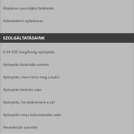
Általános szerződési feltételek
Adatvédelmi nyilatkozat
SZOLGÁLTATÁSAINK
0-24 SOS Sürgősségi ajtónyitás
Ajtónyitás kizáródás esetén
Ajtónyitás, mert nincs meg a kulcs
Ajtónyitás betörés után
Ajtónyitás, ha tönkrement a zár
Ajtónyitás rossz kulcsmásolás után
Hevederzár szerelés