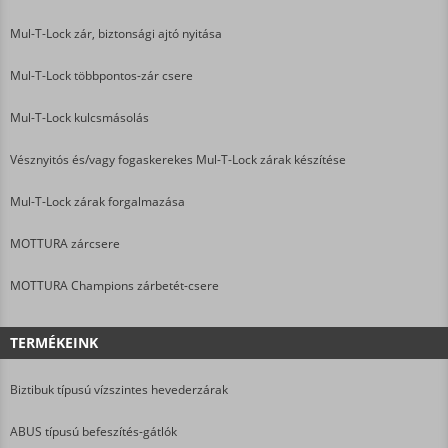
Mul-T-Lock zár, biztonsági ajtó nyitása
Mul-T-Lock többpontos-zár csere
Mul-T-Lock kulcsmásolás
Vésznyitós és/vagy fogaskerekes Mul-T-Lock zárak készítése
Mul-T-Lock zárak forgalmazása
MOTTURA zárcsere
MOTTURA Champions zárbetét-csere
TERMÉKEINK
Biztibuk típusú vízszintes hevederzárak
ABUS típusú befeszítés-gátlók