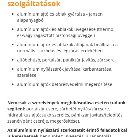
szolgáltatások
alumínium ajtó és ablak gyártása - Jansen
alapanyagból
alumínium ajtók és ablakok üvegezése (thermo
és/vagy ragasztott biztonsági üveggel)
alumínium ajtók és ablakok átlójának beállítása a
normális csukódás és légzárás érdekében
ajtóbehúzó, portálzár, pánikzár javítás, zárcsere
alumínium nyílászárók javítása, karbantartása,
szerelése
alumínium ajtók betörésvédelmi megerősítése
Nemcsak a szerelvények meghibásodása esetén tudunk
segíteni:
portálzár csere, zárbetét nyitás/zárcsere,
hidraulikus ajtócsukó szerelés, pánikzár javítás/telepítés,
zsanér/pánt cseréje, megerősítése).
Az alumínium nyílászáró szerkezetét érintő feladatokkal
is kereshetnek
bennünket: üvegezés, újrapántolás,