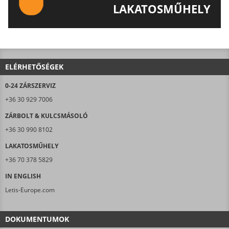
LAKATOSMŰHELY
AJÁNLJUK FIGYELMÉBE LAKATOSMŰHELYÜNK
TERMÉKEIT IS!
ELÉRHETŐSÉGEK
0-24 ZÁRSZERVIZ
+36 30 929 7006
ZÁRBOLT & KULCSMÁSOLÓ
+36 30 990 8102
LAKATOSMŰHELY
+36 70 378 5829
IN ENGLISH
Letis-Europe.com
DOKUMENTUMOK