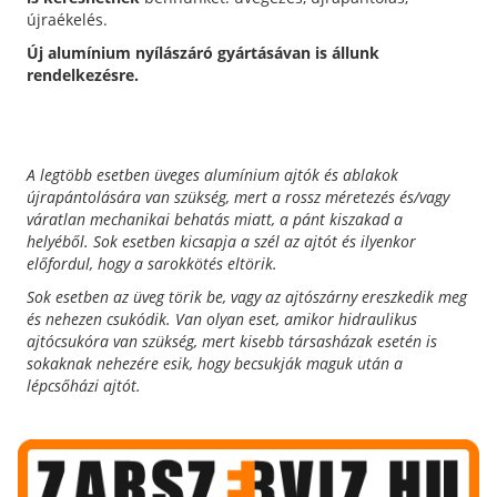
újraékelés.
Új alumínium nyílászáró gyártásávan is állunk
rendelkezésre.
A legtöbb esetben üveges alumínium ajtók és ablakok
újrapántolására van szükség, mert a rossz méretezés és/vagy
váratlan mechanikai behatás miatt, a pánt kiszakad a
helyéből.
Sok esetben kicsapja a szél az ajtót és ilyenkor
előfordul, hogy a sarokkötés eltörik.
Sok esetben az üveg törik be, vagy az ajtószárny ereszkedik meg
és nehezen csukódik.
Van olyan eset, amikor hidraulikus
ajtócsukóra van szükség, mert kisebb társasházak esetén is
sokaknak nehezére esik, hogy becsukják maguk után a
lépcsőházi ajtót.