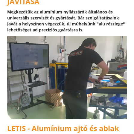
JAVÍTÁSA
Megkezdtük az alumínium nyílászárók általános és
univerzális szervizét és gyártását. Bár szolgáltatásaink
javát a helyszínen végezzük, új műhelyünk "alu részlege"
lehetőséget ad precíziós gyártásra is.
LETIS - Alumínium ajtó és ablak