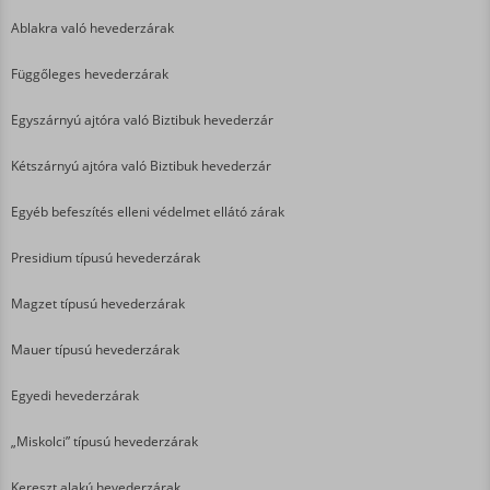
Ablakra való hevederzárak
Függőleges hevederzárak
Egyszárnyú ajtóra való Biztibuk hevederzár
Kétszárnyú ajtóra való Biztibuk hevederzár
Egyéb befeszítés elleni védelmet ellátó zárak
Presidium típusú hevederzárak
Magzet típusú hevederzárak
Mauer típusú hevederzárak
Egyedi hevederzárak
„Miskolci” típusú hevederzárak
Kereszt alakú hevederzárak