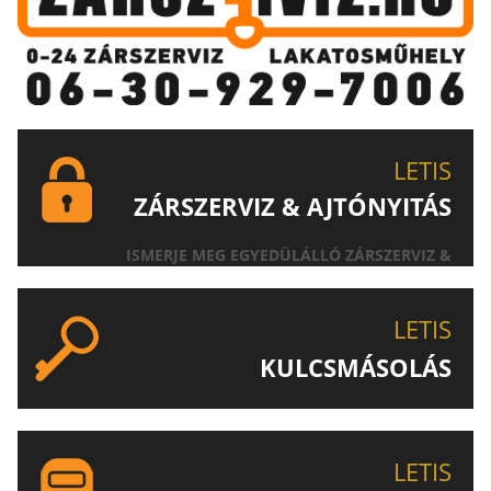
LETIS
ZÁRSZERVIZ & AJTÓNYITÁS
ISMERJE MEG EGYEDÜLÁLLÓ ZÁRSZERVIZ &
AJTÓNYITÁS SZOLGÁLTATÁSUNKAT!
LETIS
KULCSMÁSOLÁS
EGYEDI ÉS SPECIÁLIS KULCSOK MÁSOLÁSA, CSAK A
LETIS-NÉL!
LETIS